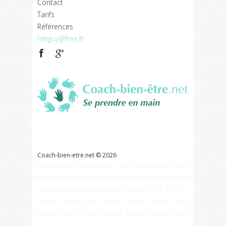
Contact
Tarifs
Références
fdeguy@free.fr
Coach
bien
être
Références
Liens
Contact
Glossaire
Coach-bien-etre.net ©
2026
Thérapeute énergéticien, soin énergétique, pour
retrouver la sérénité et la joie de vivre Atelier soin
énergétique massage reiki Paris 75 92 75017
75008 75016 75018 75020 75015 75001 75002
75003 75004 75005 75006 75007 75009 75010
75011 75012 75013 75014 75019