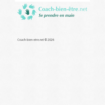
Coach
bien
être
Références
Liens
Contact
Glossaire
Coach-bien-etre.net ©
2026
Thérapeute énergéticien, soin énergétique, pour retrouver la sérénité
et la joie de vivre Atelier reiki massage soin énergétique
Corps et
ames
Paris 75 92 75017 75008 75016 75018 75020 75015 75001
75002 75003 75004 75005 75006 75007 75009 75010 75011 75012
75013 75014 75019
Levallois - Asnières - Clichy - Neuilly - Courbevoie -La Garenne
Colombes - Bois Colombes - Colombes - Bécon les Bruyères - St
Denis - Nanterre - Franconville - Aubervilliers - Puteaux - La Défense
Atelier Reiki - Bien-être et Reiki - Détente et Reiki - Reiki et méditation
- Reiki Relaxation - Reiki Guérison - Reiki Initiation - Reiki Maitre Reiki
- Reiki et spiritualité - Echange Reiki - Energie Reiki - Enseignement