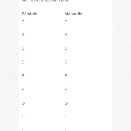
féminin et masculin sacré
Féminin
Masculin
A
A
B
B
C
C
D
D
E
E
F
F
G
G
H
H
I
I