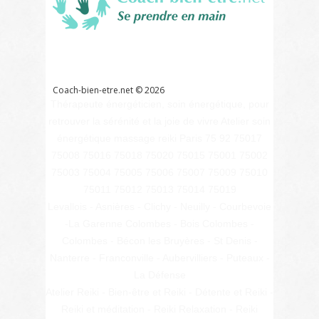
bien
être
Références
Liens
Contact
Glossaire
Coach-bien-etre.net ©
2026
Thérapeute énergéticien, soin énergétique, pour
retrouver la sérénité et la joie de vivre Atelier soin
énergétique massage reiki Paris 75 92 75017
75008 75016 75018 75020 75015 75001 75002
75003 75004 75005 75006 75007 75009 75010
75011 75012 75013 75014 75019
Levallois - Asnières - Clichy - Neuilly - Courbevoie
-La Garenne Colombes - Bois Colombes -
Colombes - Bécon les Bruyères - St Denis -
Nanterre - Franconville - Aubervilliers - Puteaux -
La Défense
Atelier Reiki - Bien-être et Reiki - Détente et Reiki -
Reiki et méditation - Reiki Relaxation - Reiki