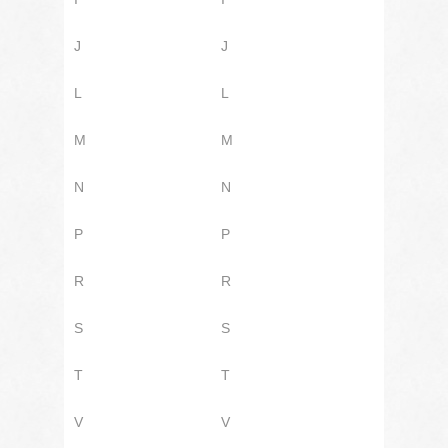
J
J
L
L
M
M
N
N
P
P
R
R
S
S
T
T
V
V