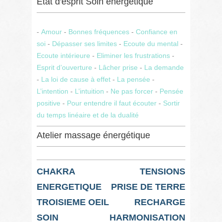
Etat d'esprit Soin énergétique
-
Amour
-
Bonnes fréquences
-
Confiance en
soi
-
Dépasser ses limites
-
Ecoute du mental
-
Ecoute intérieure
-
Eliminer les frustrations
-
Esprit d’ouverture
-
Lâcher prise
-
La demande
-
La loi de cause à effet
-
La pensée
-
L’intention
-
L’intuition
-
Ne pas forcer
-
Pensée
positive
-
Pour entendre il faut écouter
-
Sortir
du temps linéaire et de la dualité
Atelier massage énergétique
CHAKRA
TENSIONS
ENERGETIQUE
PRISE DE TERRE
TROISIEME OEIL
RECHARGE
SOIN
HARMONISATION